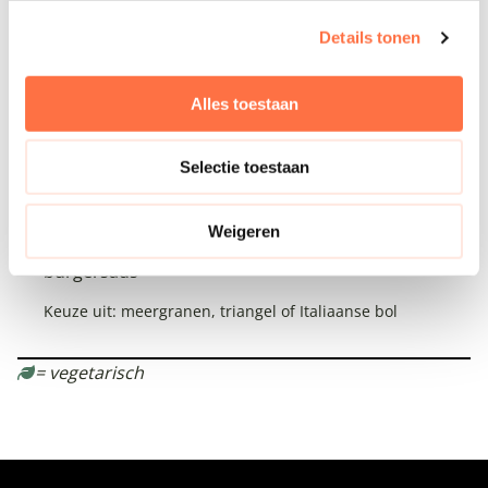
WISSELENDE SOEP
6.5
Details tonen
Van het seizoen | brood
Alles toestaan
TOSTI
6
Kaas of ham en kaas
Selectie toestaan
LUCKY’S CLASSIC BURGER
`16
Weigeren
Brioche | 100% rundvlees | cheddar |
burgersaus
Keuze uit: meergranen, triangel of Italiaanse bol
= vegetarisch