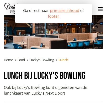
Ga direct naar
primaire inhoud
of
footer
Lucky's 
Bowling
Vandaag geopend van 12:00 tot
Home
Food
Lucky's Bowling
Lunch
22:00
Lunch bij Lucky's Bowling
Ook bij Lucky's Bowling kunt u genieten van de
lunchkaart van Lucky's Next Door!