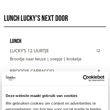
Lunch Lucky's Next Door
Lunch
LUCKY’S 12 UURTJE
12
Broodje naar keuze | soepje | kroketje
BROODJE CARPACCIO
8
Truffelmayonaise | parmezaanse kaas |
zongedroogde tomaat | pompoenpitten
Deze website maakt gebruik van cookies
BROODJE ZALM
8
We gebruiken cookies om content en advertenties te
Mesclun | ingelegde rode ui | frisse dressing
personaliseren, om functies voor social media te bieden