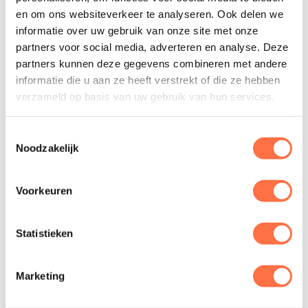
en om ons websiteverkeer te analyseren. Ook delen we
BROODJE CAPRESE
6.5
informatie over uw gebruik van onze site met onze
Tomaat | mozarella | basilicumpesto
partners voor social media, adverteren en analyse. Deze
partners kunnen deze gegevens combineren met andere
BROODJE GEGRILDE GROENTEN
6.5
informatie die u aan ze heeft verstrekt of die ze hebben
verzameld op basis van uw gebruik van hun services.
Groenten | mesclun | balsamico | pitten
SAUCIJZENBROODJE
Toestemmingsselectie
4.75
Noodzakelijk
UITSMIJTER
9
Voorkeuren
3 eieren | mesclun Zalm +4 | tomaat +1 | kaas
+1 | ham +1
Statistieken
KROKETTEN OP BROOD (1 OF 2
5.5/10
STUKS)
Marketing
100% rundvlees | franse mosterd